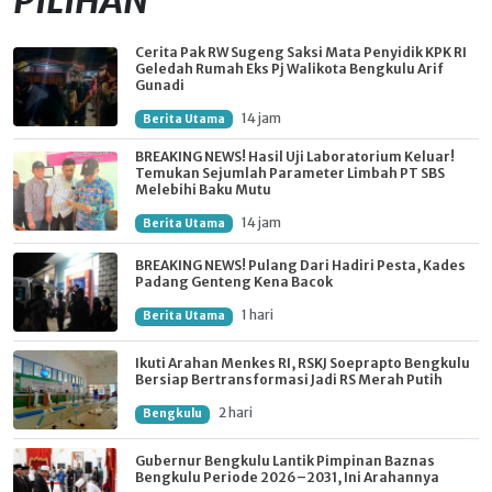
PILIHAN
Cerita Pak RW Sugeng Saksi Mata Penyidik KPK RI
Geledah Rumah Eks Pj Walikota Bengkulu Arif
Gunadi
14 jam
Berita Utama
BREAKING NEWS! Hasil Uji Laboratorium Keluar!
Temukan Sejumlah Parameter Limbah PT SBS
Melebihi Baku Mutu
14 jam
Berita Utama
BREAKING NEWS! Pulang Dari Hadiri Pesta, Kades
Padang Genteng Kena Bacok
1 hari
Berita Utama
Ikuti Arahan Menkes RI, RSKJ Soeprapto Bengkulu
Bersiap Bertransformasi Jadi RS Merah Putih
2 hari
Bengkulu
Gubernur Bengkulu Lantik Pimpinan Baznas
Bengkulu Periode 2026–2031, Ini Arahannya