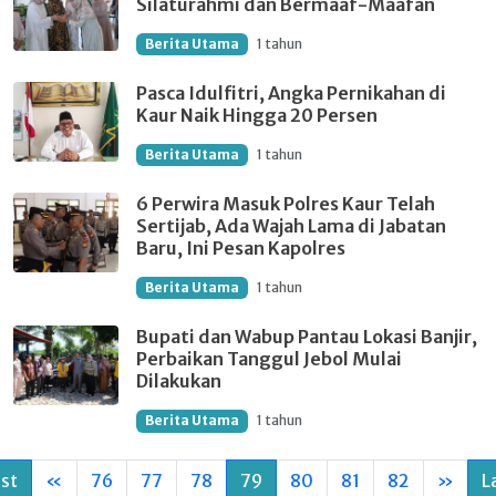
Silaturahmi dan Bermaaf-Maafan
Berita Utama
1 tahun
Pasca Idulfitri, Angka Pernikahan di
Kaur Naik Hingga 20 Persen
Berita Utama
1 tahun
6 Perwira Masuk Polres Kaur Telah
Sertijab, Ada Wajah Lama di Jabatan
Baru, Ini Pesan Kapolres
Berita Utama
1 tahun
Bupati dan Wabup Pantau Lokasi Banjir,
Perbaikan Tanggul Jebol Mulai
Dilakukan
Berita Utama
1 tahun
rst
«
76
77
78
79
80
81
82
»
L