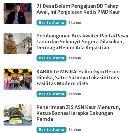
71 Desa Belum Pengajuan DD Tahap
Awal, Ini Penjelasan Kadis PMD Kaur
Berita Utama
1 tahun
Pembangunan Breakwater Pantai Pasar
Lama dan Sekunyit Segera Dilakukan,
Dermaga Belum Ada Kepastian
Berita Utama
1 tahun
KABAR GEMBIRA! Halim Gym Resmi
Dibuka, Satu-Satunya Lokasi Fitnes
Fasilitas Modern di BS
Berita Utama
1 tahun
Penerimaan ZIS ASN Kaur Menurun,
Ketua Baznas Harapka Dukungan
Pemda
Berita Utama
1 tahun