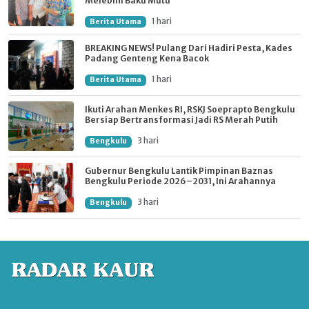
Melebihi Baku Mutu
1 hari
Berita Utama
BREAKING NEWS! Pulang Dari Hadiri Pesta, Kades
Padang Genteng Kena Bacok
1 hari
Berita Utama
Ikuti Arahan Menkes RI, RSKJ Soeprapto Bengkulu
Bersiap Bertransformasi Jadi RS Merah Putih
3 hari
Bengkulu
Gubernur Bengkulu Lantik Pimpinan Baznas
Bengkulu Periode 2026–2031, Ini Arahannya
3 hari
Bengkulu