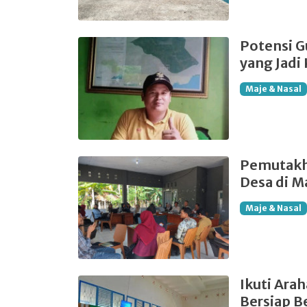
Potensi G
yang Jadi
Maje & Nasal
Pemutakhi
Desa di M
Maje & Nasal
Ikuti Ara
Bersiap B