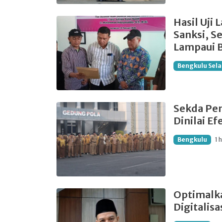
Hasil Uji
Sanksi, S
Lampaui 
Bengkulu Sela
Sekda Pe
Dinilai Ef
Bengkulu
1 
Optimalk
Digitalis