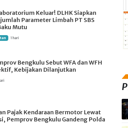
 Laboratorium Keluar! DLHK Siapkan
ejumlah Parameter Limbah PT SBS
Baku Mutu
tan
1 hari
mprov Bengkulu Sebut WFA dan WFH
ektif, Kebijakan Dilanjutkan
hari
P
an Pajak Kendaraan Bermotor Lewat
asi, Pemprov Bengkulu Gandeng Polda