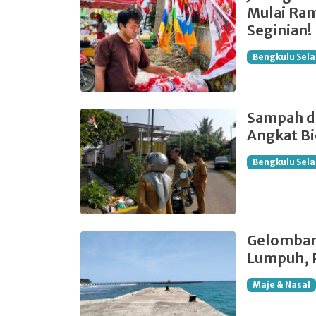
Mulai Ra
Seginian!
Bengkulu Sela
Sampah di
Angkat Bi
Bengkulu Sela
Gelomban
Lumpuh, 
Maje & Nasal