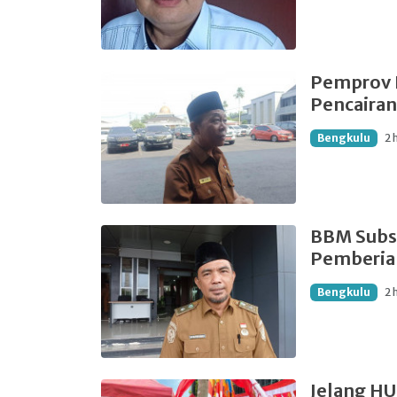
Pemprov B
Pencaira
Bengkulu
2 
BBM Subsi
Pemberian
Bengkulu
2 
Jelang HU