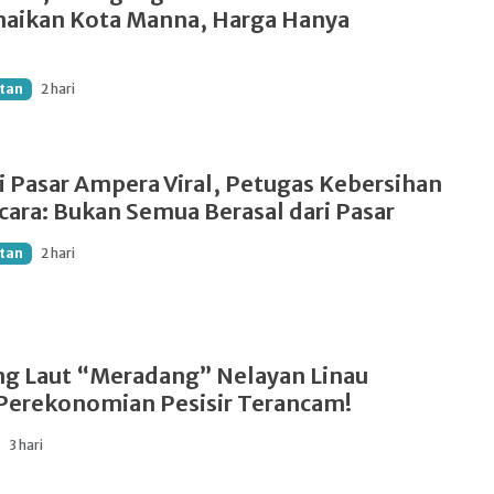
maikan Kota Manna, Harga Hanya
tan
2 hari
 Pasar Ampera Viral, Petugas Kebersihan
cara: Bukan Semua Berasal dari Pasar
tan
2 hari
g Laut “Meradang” Nelayan Linau
Perekonomian Pesisir Terancam!
3 hari