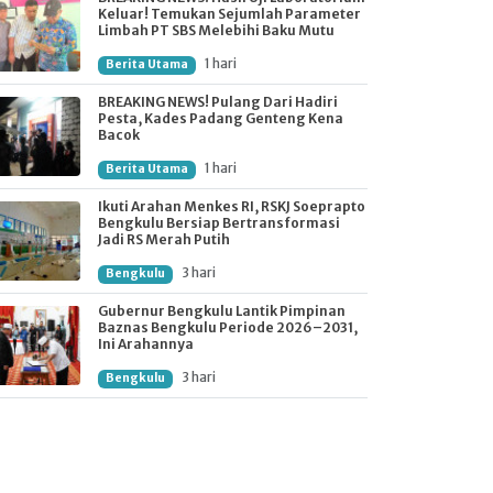
Keluar! Temukan Sejumlah Parameter
Limbah PT SBS Melebihi Baku Mutu
1 hari
Berita Utama
BREAKING NEWS! Pulang Dari Hadiri
Pesta, Kades Padang Genteng Kena
Bacok
1 hari
Berita Utama
Ikuti Arahan Menkes RI, RSKJ Soeprapto
Bengkulu Bersiap Bertransformasi
Jadi RS Merah Putih
3 hari
Bengkulu
Gubernur Bengkulu Lantik Pimpinan
Baznas Bengkulu Periode 2026–2031,
Ini Arahannya
3 hari
Bengkulu