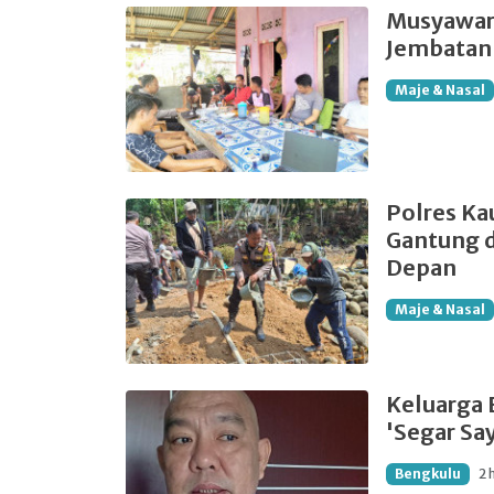
Musyawara
Jembatan 
Maje & Nasal
Polres Ka
Gantung d
Depan
Maje & Nasal
Keluarga 
'Segar S
Bengkulu
2 