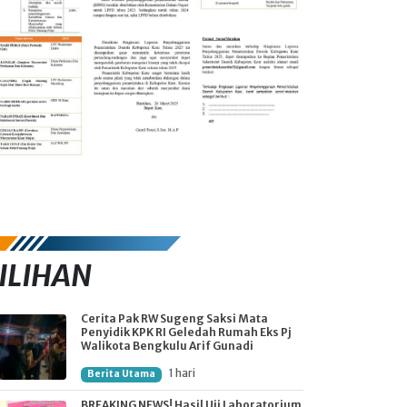
ILIHAN
Cerita Pak RW Sugeng Saksi Mata
Penyidik KPK RI Geledah Rumah Eks Pj
Walikota Bengkulu Arif Gunadi
1 hari
Berita Utama
BREAKING NEWS! Hasil Uji Laboratorium