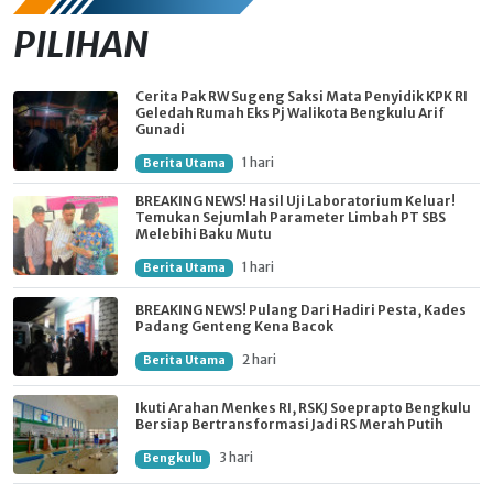
PILIHAN
Cerita Pak RW Sugeng Saksi Mata Penyidik KPK RI
Geledah Rumah Eks Pj Walikota Bengkulu Arif
Gunadi
1 hari
Berita Utama
BREAKING NEWS! Hasil Uji Laboratorium Keluar!
Temukan Sejumlah Parameter Limbah PT SBS
Melebihi Baku Mutu
1 hari
Berita Utama
BREAKING NEWS! Pulang Dari Hadiri Pesta, Kades
Padang Genteng Kena Bacok
2 hari
Berita Utama
Ikuti Arahan Menkes RI, RSKJ Soeprapto Bengkulu
Bersiap Bertransformasi Jadi RS Merah Putih
3 hari
Bengkulu