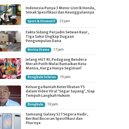
Indonesia Punya 3 Motor Listrik Honda,
Simak Spesifikasi dan Keunggulannya
23 jam
Sport & Otomotif
Fakta Sidang Perjadin Setwan Kaur,
Tiga Saksi Ungkap Dugaan
Pengumpulan Dana
17 jam
Berita Utama
Jelang HUT RI, Pedagang Bendera
Merah Putih Mulai Ramaikan Kota
Manna, Harga Hanya Seginian!
19 jam
Bengkulu Selatan
Keluarga Bantah Keterlibatan YS
dalam Video Viral 'Segar Sayang', Siap
Tempuh Langkah Hukum
19 jam
Bengkulu
Samsung Galaxy S27 Segera Hadir,
Berikut Bocoran Spesifikasi dan
Fiturnya