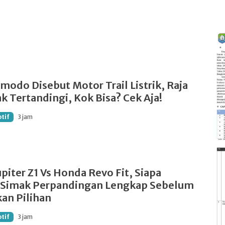
omodo Disebut Motor Trail Listrik, Raja
k Tertandingi, Kok Bisa? Cek Aja!
tif
3 jam
piter Z1 Vs Honda Revo Fit, Siapa
? Simak Perpandingan Lengkap Sebelum
an Pilihan
tif
3 jam