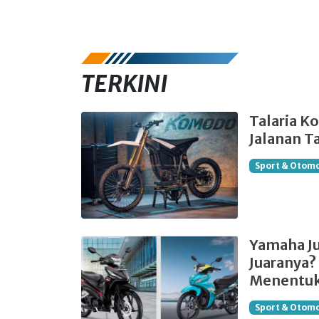
TERKINI
Talaria K
Jalanan Ta
Sport & Otomo
Yamaha Ju
Juaranya
Menentuk
Sport & Otomo