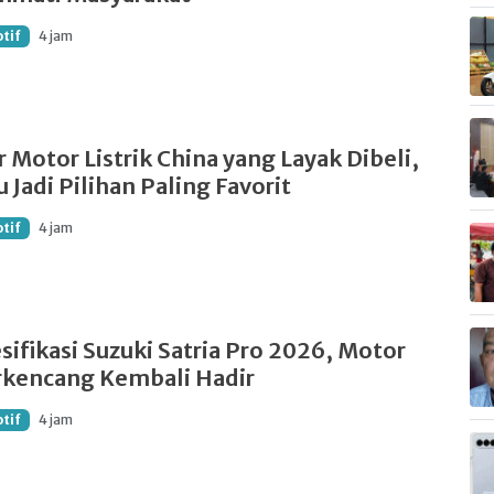
tif
4 jam
 Motor Listrik China yang Layak Dibeli,
 Jadi Pilihan Paling Favorit
tif
4 jam
sifikasi Suzuki Satria Pro 2026, Motor
rkencang Kembali Hadir
tif
4 jam