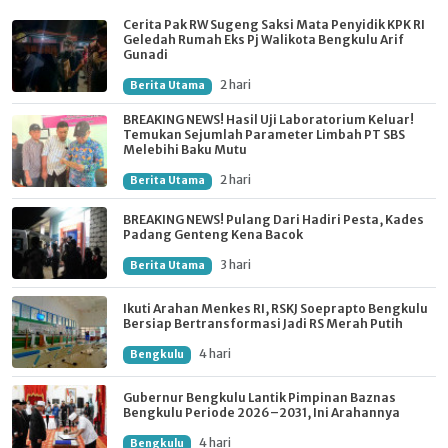
Cerita Pak RW Sugeng Saksi Mata Penyidik KPK RI
Geledah Rumah Eks Pj Walikota Bengkulu Arif
Gunadi
2 hari
Berita Utama
BREAKING NEWS! Hasil Uji Laboratorium Keluar!
Temukan Sejumlah Parameter Limbah PT SBS
Melebihi Baku Mutu
2 hari
Berita Utama
BREAKING NEWS! Pulang Dari Hadiri Pesta, Kades
Padang Genteng Kena Bacok
3 hari
Berita Utama
Ikuti Arahan Menkes RI, RSKJ Soeprapto Bengkulu
Bersiap Bertransformasi Jadi RS Merah Putih
4 hari
Bengkulu
Gubernur Bengkulu Lantik Pimpinan Baznas
Bengkulu Periode 2026–2031, Ini Arahannya
4 hari
Bengkulu