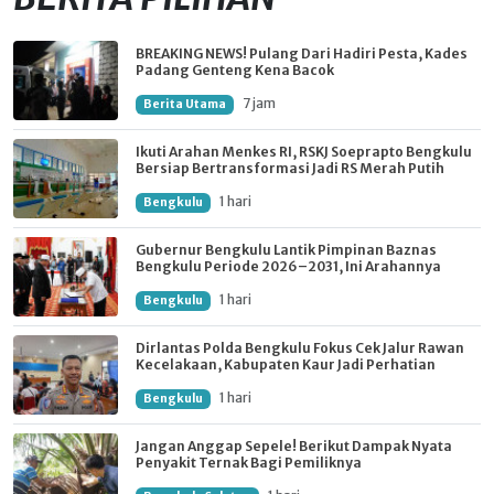
BREAKING NEWS! Pulang Dari Hadiri Pesta, Kades
Padang Genteng Kena Bacok
7 jam
Berita Utama
Ikuti Arahan Menkes RI, RSKJ Soeprapto Bengkulu
Bersiap Bertransformasi Jadi RS Merah Putih
1 hari
Bengkulu
Gubernur Bengkulu Lantik Pimpinan Baznas
Bengkulu Periode 2026–2031, Ini Arahannya
1 hari
Bengkulu
Dirlantas Polda Bengkulu Fokus Cek Jalur Rawan
Kecelakaan, Kabupaten Kaur Jadi Perhatian
1 hari
Bengkulu
Jangan Anggap Sepele! Berikut Dampak Nyata
Penyakit Ternak Bagi Pemiliknya