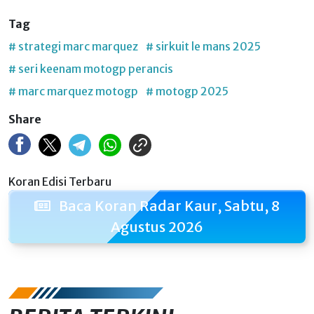
Tag
# strategi marc marquez
# sirkuit le mans 2025
# seri keenam motogp perancis
# marc marquez motogp
# motogp 2025
Share
Koran Edisi Terbaru
Baca Koran Radar Kaur, Sabtu, 8
Agustus 2026