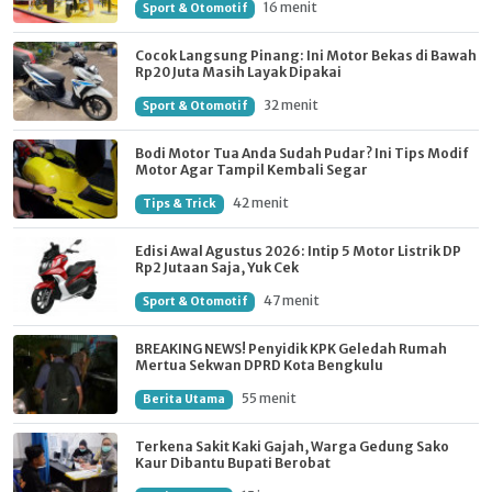
16 menit
Sport & Otomotif
Cocok Langsung Pinang: Ini Motor Bekas di Bawah
Rp20 Juta Masih Layak Dipakai
32 menit
Sport & Otomotif
Bodi Motor Tua Anda Sudah Pudar? Ini Tips Modif
Motor Agar Tampil Kembali Segar
42 menit
Tips & Trick
Edisi Awal Agustus 2026: Intip 5 Motor Listrik DP
Rp2 Jutaan Saja, Yuk Cek
47 menit
Sport & Otomotif
BREAKING NEWS! Penyidik KPK Geledah Rumah
Mertua Sekwan DPRD Kota Bengkulu
55 menit
Berita Utama
Terkena Sakit Kaki Gajah, Warga Gedung Sako
Kaur Dibantu Bupati Berobat