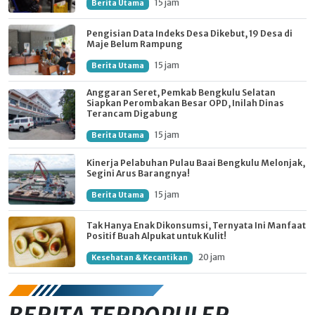
15 jam
Berita Utama
Pengisian Data Indeks Desa Dikebut, 19 Desa di
Maje Belum Rampung
15 jam
Berita Utama
Anggaran Seret, Pemkab Bengkulu Selatan
Siapkan Perombakan Besar OPD, Inilah Dinas
Terancam Digabung
15 jam
Berita Utama
Kinerja Pelabuhan Pulau Baai Bengkulu Melonjak,
Segini Arus Barangnya!
15 jam
Berita Utama
Tak Hanya Enak Dikonsumsi, Ternyata Ini Manfaat
Positif Buah Alpukat untuk Kulit!
20 jam
Kesehatan & Kecantikan