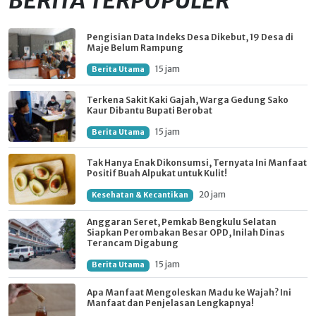
BERITA TERPOPULER
Pengisian Data Indeks Desa Dikebut, 19 Desa di
Maje Belum Rampung
15 jam
Berita Utama
Terkena Sakit Kaki Gajah, Warga Gedung Sako
Kaur Dibantu Bupati Berobat
15 jam
Berita Utama
Tak Hanya Enak Dikonsumsi, Ternyata Ini Manfaat
Positif Buah Alpukat untuk Kulit!
20 jam
Kesehatan & Kecantikan
Anggaran Seret, Pemkab Bengkulu Selatan
Siapkan Perombakan Besar OPD, Inilah Dinas
Terancam Digabung
15 jam
Berita Utama
Apa Manfaat Mengoleskan Madu ke Wajah? Ini
Manfaat dan Penjelasan Lengkapnya!