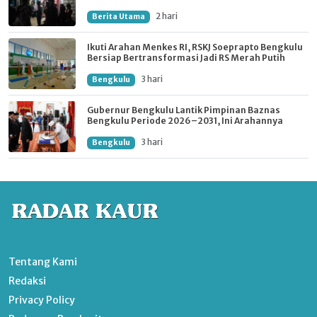
2 hari
Berita Utama
Ikuti Arahan Menkes RI, RSKJ Soeprapto Bengkulu
Bersiap Bertransformasi Jadi RS Merah Putih
3 hari
Bengkulu
Gubernur Bengkulu Lantik Pimpinan Baznas
Bengkulu Periode 2026–2031, Ini Arahannya
3 hari
Bengkulu
Tentang Kami
Redaksi
Privacy Policy