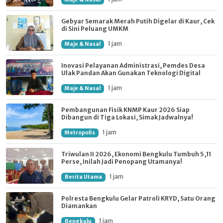
Gebyar Semarak Merah Putih Digelar di Kaur, Cek
di Sini Peluang UMKM
1 jam
Maje & Nasal
Inovasi Pelayanan Administrasi, Pemdes Desa
Ulak Pandan Akan Gunakan Teknologi Digital
1 jam
Maje & Nasal
Pembangunan Fisik KNMP Kaur 2026 Siap
Dibangun di Tiga Lokasi, Simak Jadwalnya!
1 jam
Metropolis
Triwulan II 2026, Ekonomi Bengkulu Tumbuh 5,11
Perse, Inilah Jadi Penopang Utamanya!
1 jam
Berita Utama
Polresta Bengkulu Gelar Patroli KRYD, Satu Orang
Diamankan
1 jam
Bengkulu