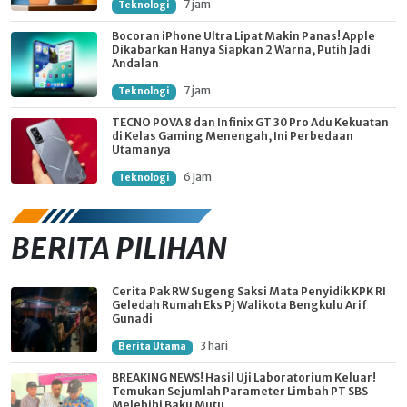
7 jam
Teknologi
Bocoran iPhone Ultra Lipat Makin Panas! Apple
Dikabarkan Hanya Siapkan 2 Warna, Putih Jadi
Andalan
7 jam
Teknologi
TECNO POVA 8 dan Infinix GT 30 Pro Adu Kekuatan
di Kelas Gaming Menengah, Ini Perbedaan
Utamanya
6 jam
Teknologi
BERITA PILIHAN
Cerita Pak RW Sugeng Saksi Mata Penyidik KPK RI
Geledah Rumah Eks Pj Walikota Bengkulu Arif
Gunadi
3 hari
Berita Utama
BREAKING NEWS! Hasil Uji Laboratorium Keluar!
Temukan Sejumlah Parameter Limbah PT SBS
Melebihi Baku Mutu