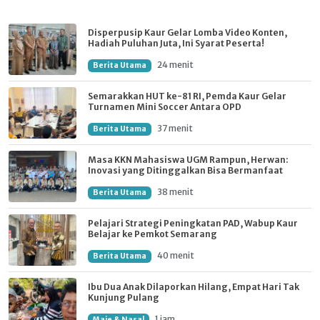
Disperpusip Kaur Gelar Lomba Video Konten,
Hadiah Puluhan Juta, Ini Syarat Peserta!
24 menit
Berita Utama
Semarakkan HUT ke-81 RI, Pemda Kaur Gelar
Turnamen Mini Soccer Antara OPD
37 menit
Berita Utama
Masa KKN Mahasiswa UGM Rampun, Herwan:
Inovasi yang Ditinggalkan Bisa Bermanfaat
38 menit
Berita Utama
Pelajari Strategi Peningkatan PAD, Wabup Kaur
Belajar ke Pemkot Semarang
40 menit
Berita Utama
Ibu Dua Anak Dilaporkan Hilang, Empat Hari Tak
Kunjung Pulang
1 jam
Maje & Nasal