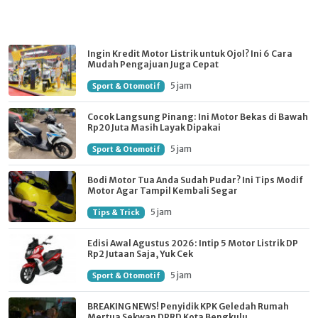
Ingin Kredit Motor Listrik untuk Ojol? Ini 6 Cara
Mudah Pengajuan Juga Cepat
5 jam
Sport & Otomotif
Cocok Langsung Pinang: Ini Motor Bekas di Bawah
Rp20 Juta Masih Layak Dipakai
5 jam
Sport & Otomotif
Bodi Motor Tua Anda Sudah Pudar? Ini Tips Modif
Motor Agar Tampil Kembali Segar
5 jam
Tips & Trick
Edisi Awal Agustus 2026: Intip 5 Motor Listrik DP
Rp2 Jutaan Saja, Yuk Cek
5 jam
Sport & Otomotif
BREAKING NEWS! Penyidik KPK Geledah Rumah
Mertua Sekwan DPRD Kota Bengkulu