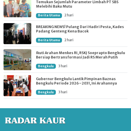
Temukan Sejumlah Parameter Limbah PT SBS
Melebihi Baku Mutu
2 hari
Berita Utama
BREAKING NEWS! Pulang Dari Hadiri Pesta, Kades
Padang Genteng Kena Bacok
2 hari
Berita Utama
Ikuti Arahan Menkes RI, RSKJ Soeprapto Bengkulu
Bersiap Bertransformasi Jadi RS Merah Putih
3 hari
Bengkulu
Gubernur Bengkulu Lantik Pimpinan Baznas
Bengkulu Periode 2026–2031, Ini Arahannya
3 hari
Bengkulu