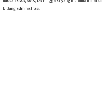
lulusan SMA/SMK, D3 hingga S1 yang memiliki minat di
bidang administrasi.