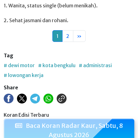
1. Wanita, status single (belum menikah).
2. Sehat jasmani dan rohani.
1
2
»
Tag
# dewi motor
# kota bengkulu
# administrasi
# lowongan kerja
Share
Koran Edisi Terbaru
Baca Koran Radar Kaur, Sabtu, 8
Agustus 2026