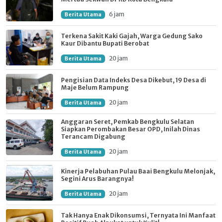
6 jam
Berita Utama
Terkena Sakit Kaki Gajah, Warga Gedung Sako
Kaur Dibantu Bupati Berobat
20 jam
Berita Utama
Pengisian Data Indeks Desa Dikebut, 19 Desa di
Maje Belum Rampung
20 jam
Berita Utama
Anggaran Seret, Pemkab Bengkulu Selatan
Siapkan Perombakan Besar OPD, Inilah Dinas
Terancam Digabung
20 jam
Berita Utama
Kinerja Pelabuhan Pulau Baai Bengkulu Melonjak,
Segini Arus Barangnya!
20 jam
Berita Utama
Tak Hanya Enak Dikonsumsi, Ternyata Ini Manfaat