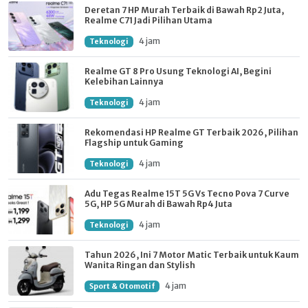
Deretan 7 HP Murah Terbaik di Bawah Rp2 Juta,
Realme C71 Jadi Pilihan Utama
4 jam
Teknologi
Realme GT 8 Pro Usung Teknologi AI, Begini
Kelebihan Lainnya
4 jam
Teknologi
Rekomendasi HP Realme GT Terbaik 2026, Pilihan
Flagship untuk Gaming
4 jam
Teknologi
Adu Tegas Realme 15T 5G Vs Tecno Pova 7 Curve
5G, HP 5G Murah di Bawah Rp4 Juta
4 jam
Teknologi
Tahun 2026, Ini 7 Motor Matic Terbaik untuk Kaum
Wanita Ringan dan Stylish
4 jam
Sport & Otomotif