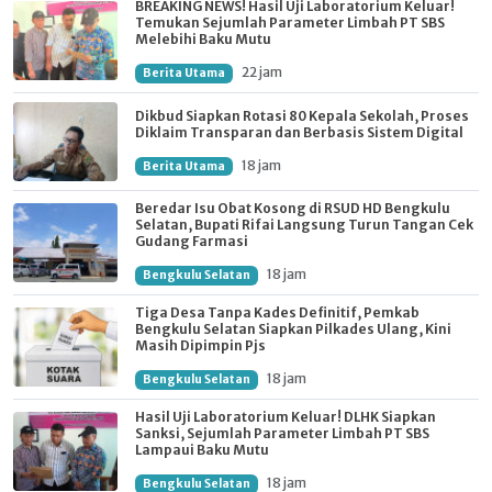
BREAKING NEWS! Hasil Uji Laboratorium Keluar!
Temukan Sejumlah Parameter Limbah PT SBS
Melebihi Baku Mutu
22 jam
Berita Utama
Dikbud Siapkan Rotasi 80 Kepala Sekolah, Proses
Diklaim Transparan dan Berbasis Sistem Digital
18 jam
Berita Utama
Beredar Isu Obat Kosong di RSUD HD Bengkulu
Selatan, Bupati Rifai Langsung Turun Tangan Cek
Gudang Farmasi
18 jam
Bengkulu Selatan
Tiga Desa Tanpa Kades Definitif, Pemkab
Bengkulu Selatan Siapkan Pilkades Ulang, Kini
Masih Dipimpin Pjs
18 jam
Bengkulu Selatan
Hasil Uji Laboratorium Keluar! DLHK Siapkan
Sanksi, Sejumlah Parameter Limbah PT SBS
Lampaui Baku Mutu
18 jam
Bengkulu Selatan