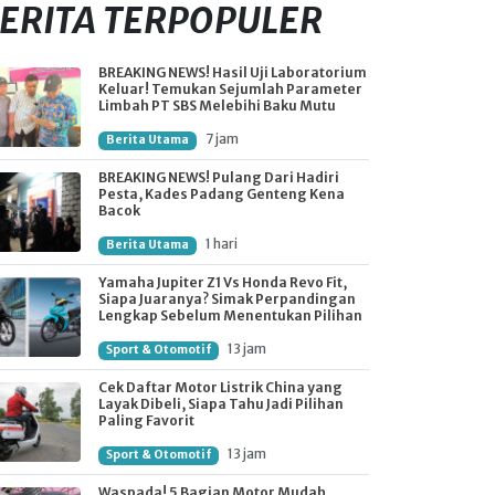
ERITA TERPOPULER
BREAKING NEWS! Hasil Uji Laboratorium
Keluar! Temukan Sejumlah Parameter
Limbah PT SBS Melebihi Baku Mutu
7 jam
Berita Utama
BREAKING NEWS! Pulang Dari Hadiri
Pesta, Kades Padang Genteng Kena
Bacok
1 hari
Berita Utama
Yamaha Jupiter Z1 Vs Honda Revo Fit,
Siapa Juaranya? Simak Perpandingan
Lengkap Sebelum Menentukan Pilihan
13 jam
Sport & Otomotif
Cek Daftar Motor Listrik China yang
Layak Dibeli, Siapa Tahu Jadi Pilihan
Paling Favorit
13 jam
Sport & Otomotif
Waspada! 5 Bagian Motor Mudah