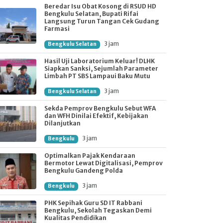
Beredar Isu Obat Kosong di RSUD HD
Bengkulu Selatan, Bupati Rifai
Langsung Turun Tangan Cek Gudang
Farmasi
3 jam
Bengkulu Selatan
Hasil Uji Laboratorium Keluar! DLHK
Siapkan Sanksi, Sejumlah Parameter
Limbah PT SBS Lampaui Baku Mutu
3 jam
Bengkulu Selatan
Sekda Pemprov Bengkulu Sebut WFA
dan WFH Dinilai Efektif, Kebijakan
Dilanjutkan
3 jam
Bengkulu
Optimalkan Pajak Kendaraan
Bermotor Lewat Digitalisasi, Pemprov
Bengkulu Gandeng Polda
3 jam
Bengkulu
PHK Sepihak Guru SD IT Rabbani
Bengkulu, Sekolah Tegaskan Demi
Kualitas Pendidikan