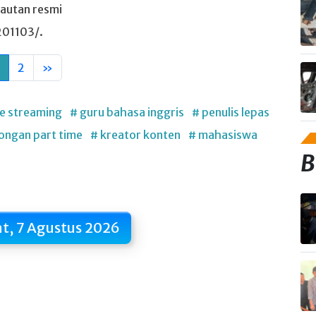
tautan resmi
201103/.
2
»
ve streaming
# guru bahasa inggris
# penulis lepas
ongan part time
# kreator konten
# mahasiswa
B
t, 7 Agustus 2026