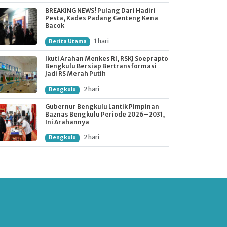
BREAKING NEWS! Pulang Dari Hadiri
Pesta, Kades Padang Genteng Kena
Bacok
1 hari
Berita Utama
Ikuti Arahan Menkes RI, RSKJ Soeprapto
Bengkulu Bersiap Bertransformasi
Jadi RS Merah Putih
2 hari
Bengkulu
Gubernur Bengkulu Lantik Pimpinan
Baznas Bengkulu Periode 2026–2031,
Ini Arahannya
2 hari
Bengkulu