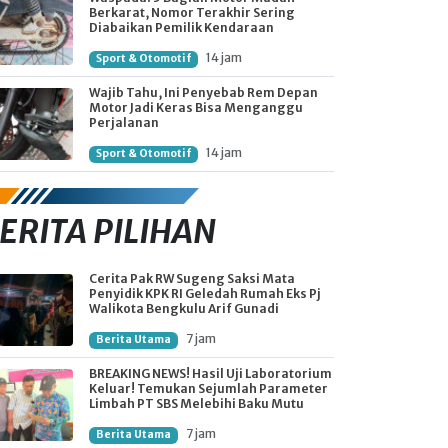
Berkarat, Nomor Terakhir Sering
Diabaikan Pemilik Kendaraan
14 jam
Sport & Otomotif
Wajib Tahu, Ini Penyebab Rem Depan
Motor Jadi Keras Bisa Menganggu
Perjalanan
14 jam
Sport & Otomotif
ERITA PILIHAN
Cerita Pak RW Sugeng Saksi Mata
Penyidik KPK RI Geledah Rumah Eks Pj
Walikota Bengkulu Arif Gunadi
7 jam
Berita Utama
BREAKING NEWS! Hasil Uji Laboratorium
Keluar! Temukan Sejumlah Parameter
Limbah PT SBS Melebihi Baku Mutu
7 jam
Berita Utama