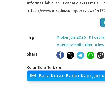
Informasi lebih lanjut dapat diakses melalui 
https://www.linkedin.com/jobs/view/4417
1
Tag
# loker juni 2026
# host li
# kerja sambil kuliah
# low
Share
Koran Edisi Terbaru
Baca Koran Radar Kaur, Juma