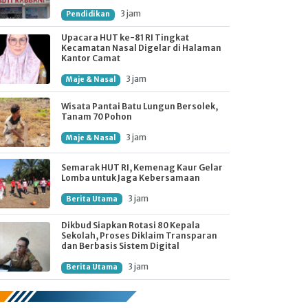
3 jam
Pendidikan
Upacara HUT ke-81 RI Tingkat
Kecamatan Nasal Digelar di Halaman
Kantor Camat
3 jam
Maje & Nasal
Wisata Pantai Batu Lungun Bersolek,
Tanam 70 Pohon
3 jam
Maje & Nasal
Semarak HUT RI, Kemenag Kaur Gelar
Lomba untuk Jaga Kebersamaan
3 jam
Berita Utama
Dikbud Siapkan Rotasi 80 Kepala
Sekolah, Proses Diklaim Transparan
dan Berbasis Sistem Digital
3 jam
Berita Utama