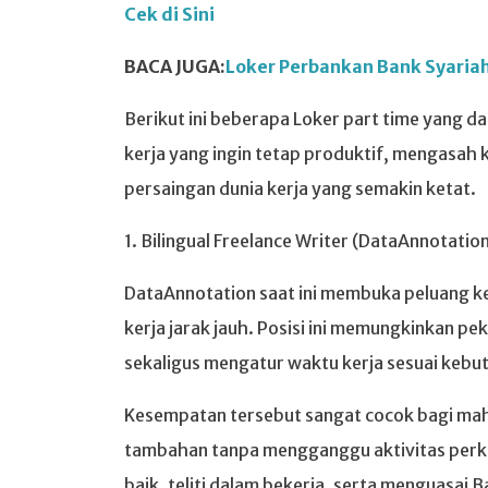
Cek di Sini
BACA JUGA:
Loker Perbankan Bank Syariah
Berikut ini beberapa Loker part time yang 
kerja yang ingin tetap produktif, mengasa
persaingan dunia kerja yang semakin ketat.
1. Bilingual Freelance Writer (DataAnnotatio
DataAnnotation saat ini membuka peluang ker
kerja jarak jauh. Posisi ini memungkinkan pe
sekaligus mengatur waktu kerja sesuai kebu
Kesempatan tersebut sangat cocok bagi ma
tambahan tanpa mengganggu aktivitas perk
baik, teliti dalam bekerja, serta menguasai 