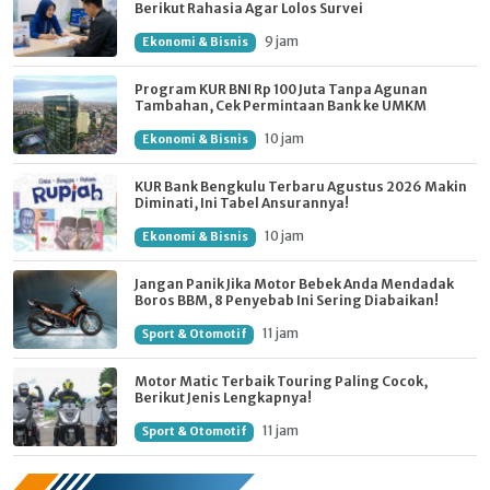
Berikut Rahasia Agar Lolos Survei
9 jam
Ekonomi & Bisnis
Program KUR BNI Rp 100 Juta Tanpa Agunan
Tambahan, Cek Permintaan Bank ke UMKM
10 jam
Ekonomi & Bisnis
KUR Bank Bengkulu Terbaru Agustus 2026 Makin
Diminati, Ini Tabel Ansurannya!
10 jam
Ekonomi & Bisnis
Jangan Panik Jika Motor Bebek Anda Mendadak
Boros BBM, 8 Penyebab Ini Sering Diabaikan!
11 jam
Sport & Otomotif
Motor Matic Terbaik Touring Paling Cocok,
Berikut Jenis Lengkapnya!
11 jam
Sport & Otomotif