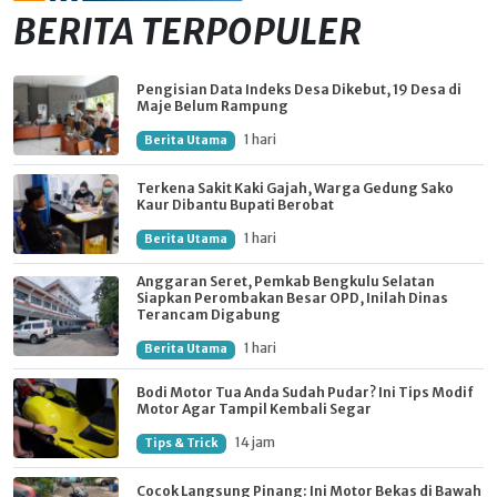
BERITA TERPOPULER
Pengisian Data Indeks Desa Dikebut, 19 Desa di
Maje Belum Rampung
1 hari
Berita Utama
Terkena Sakit Kaki Gajah, Warga Gedung Sako
Kaur Dibantu Bupati Berobat
1 hari
Berita Utama
Anggaran Seret, Pemkab Bengkulu Selatan
Siapkan Perombakan Besar OPD, Inilah Dinas
Terancam Digabung
1 hari
Berita Utama
Bodi Motor Tua Anda Sudah Pudar? Ini Tips Modif
Motor Agar Tampil Kembali Segar
14 jam
Tips & Trick
Cocok Langsung Pinang: Ini Motor Bekas di Bawah