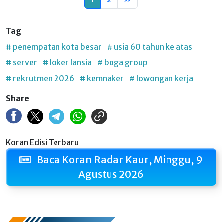
Tag
# penempatan kota besar
# usia 60 tahun ke atas
# server
# loker lansia
# boga group
# rekrutmen 2026
# kemnaker
# lowongan kerja
Share
Koran Edisi Terbaru
Baca Koran Radar Kaur, Minggu, 9
Agustus 2026