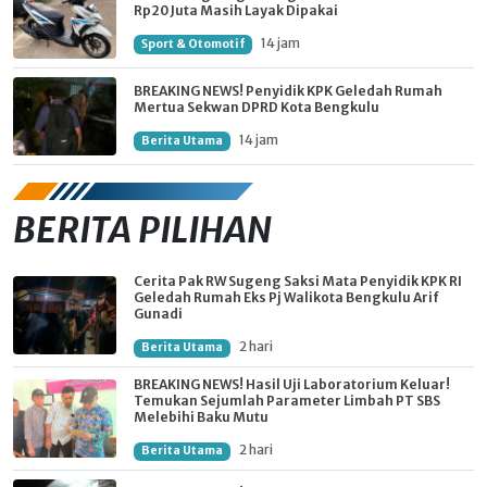
Rp20 Juta Masih Layak Dipakai
14 jam
Sport & Otomotif
BREAKING NEWS! Penyidik KPK Geledah Rumah
Mertua Sekwan DPRD Kota Bengkulu
14 jam
Berita Utama
BERITA PILIHAN
Cerita Pak RW Sugeng Saksi Mata Penyidik KPK RI
Geledah Rumah Eks Pj Walikota Bengkulu Arif
Gunadi
2 hari
Berita Utama
BREAKING NEWS! Hasil Uji Laboratorium Keluar!
Temukan Sejumlah Parameter Limbah PT SBS
Melebihi Baku Mutu
2 hari
Berita Utama