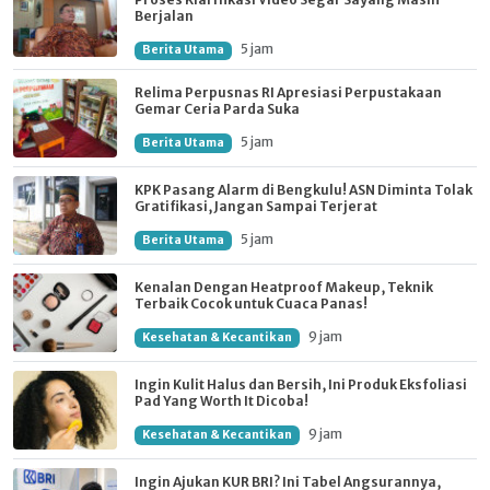
Berjalan
5 jam
Berita Utama
Relima Perpusnas RI Apresiasi Perpustakaan
Gemar Ceria Parda Suka
5 jam
Berita Utama
KPK Pasang Alarm di Bengkulu! ASN Diminta Tolak
Gratifikasi, Jangan Sampai Terjerat
5 jam
Berita Utama
Kenalan Dengan Heatproof Makeup, Teknik
Terbaik Cocok untuk Cuaca Panas!
9 jam
Kesehatan & Kecantikan
Ingin Kulit Halus dan Bersih, Ini Produk Eksfoliasi
Pad Yang Worth It Dicoba!
9 jam
Kesehatan & Kecantikan
Ingin Ajukan KUR BRI? Ini Tabel Angsurannya,