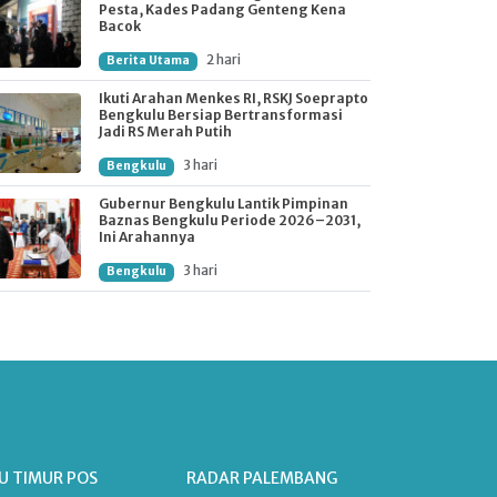
Pesta, Kades Padang Genteng Kena
Bacok
2 hari
Berita Utama
Ikuti Arahan Menkes RI, RSKJ Soeprapto
Bengkulu Bersiap Bertransformasi
Jadi RS Merah Putih
3 hari
Bengkulu
Gubernur Bengkulu Lantik Pimpinan
Baznas Bengkulu Periode 2026–2031,
Ini Arahannya
3 hari
Bengkulu
U TIMUR POS
RADAR PALEMBANG