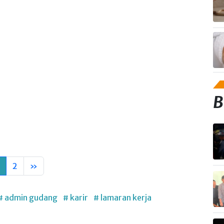
B
2
»
# admin gudang
# karir
# lamaran kerja