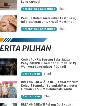
Lengkapnya!
1 hari
Kesehatan & Kecantikan
Pemula Dalam Melakukan Eksfoliasi,
Ini Tips Aman Untuk Hasil Maksimal!
1 hari
Kesehatan & Kecantikan
ERITA PILIHAN
Cerita Pak RW Sugeng Saksi Mata
Penyidik KPK RI Geledah Rumah Eks Pj
Walikota Bengkulu Arif Gunadi
1 hari
Berita Utama
BREAKING NEWS! Hasil Uji Laboratorium
Keluar! Temukan Sejumlah Parameter
Limbah PT SBS Melebihi Baku Mutu
2 hari
Berita Utama
BREAKING NEWS! Pulang Dari Hadiri