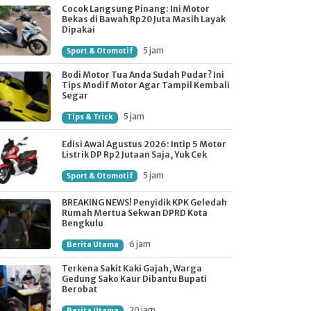
Cocok Langsung Pinang: Ini Motor
Bekas di Bawah Rp20 Juta Masih Layak
Dipakai
5 jam
Sport & Otomotif
Bodi Motor Tua Anda Sudah Pudar? Ini
Tips Modif Motor Agar Tampil Kembali
Segar
5 jam
Tips & Trick
Edisi Awal Agustus 2026: Intip 5 Motor
Listrik DP Rp2 Jutaan Saja, Yuk Cek
5 jam
Sport & Otomotif
BREAKING NEWS! Penyidik KPK Geledah
Rumah Mertua Sekwan DPRD Kota
Bengkulu
6 jam
Berita Utama
Terkena Sakit Kaki Gajah, Warga
Gedung Sako Kaur Dibantu Bupati
Berobat
20 jam
Berita Utama