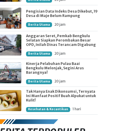
Pengisian Data Indeks Desa Dikebut, 19
Desa di Maje Belum Rampung
20 jam
Berita Utama
Anggaran Seret, Pemkab Bengkulu
Selatan Siapkan Perombakan Besar
OPD, Inilah Dinas Terancam Digabung
20 jam
Berita Utama
Kinerja Pelabuhan Pulau Baai
Bengkulu Melonjak, Segini Arus
Barangnya!
20 jam
Berita Utama
Tak Hanya Enak Dikonsumsi, Ternyata
Ini Manfaat Positif Buah Alpukat untuk
Kulit!
1 hari
Kesehatan & Kecantikan