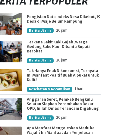
ERITA TERPOPULER
Pengisian Data Indeks Desa Dikebut, 19
Desa di Maje Belum Rampung
20 jam
Berita Utama
Terkena Sakit Kaki Gajah, Warga
Gedung Sako Kaur Dibantu Bupati
Berobat
20 jam
Berita Utama
Tak Hanya Enak Dikonsumsi, Ternyata
Ini Manfaat Positif Buah Alpukat untuk
Kulit!
1 hari
Kesehatan & Kecantikan
Anggaran Seret, Pemkab Bengkulu
Selatan Siapkan Perombakan Besar
OPD, Inilah Dinas Terancam Digabung
20 jam
Berita Utama
Apa Manfaat Mengoleskan Madu ke
Wajah? Ini Manfaat dan Penjelasan