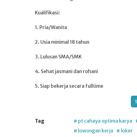
Kualifikasi:
1. Pria/Wanita
2. Usia minimal 18 tahun
3. Lulusan SMA/SMK
4. Sehat jasmani dan rohani
5. Siap bekerja secara fulltime
1
Tag
# pt cahaya optima karya
# lowongan kerja
# loker