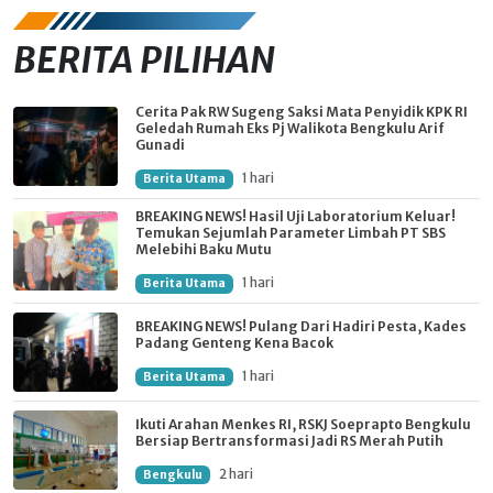
BERITA PILIHAN
Cerita Pak RW Sugeng Saksi Mata Penyidik KPK RI
Geledah Rumah Eks Pj Walikota Bengkulu Arif
Gunadi
1 hari
Berita Utama
BREAKING NEWS! Hasil Uji Laboratorium Keluar!
Temukan Sejumlah Parameter Limbah PT SBS
Melebihi Baku Mutu
1 hari
Berita Utama
BREAKING NEWS! Pulang Dari Hadiri Pesta, Kades
Padang Genteng Kena Bacok
1 hari
Berita Utama
Ikuti Arahan Menkes RI, RSKJ Soeprapto Bengkulu
Bersiap Bertransformasi Jadi RS Merah Putih
2 hari
Bengkulu