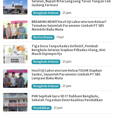
Selatan, Bupati Rifai Langsung Turun Tangan Cek
Gudang Farmasi
21 jam
Bengkulu Selatan
BREAKING NEWS! Hasil Uji Laboratorium Keluar!
Temukan Sejumlah Parameter Limbah PT SBS
Melebihi Baku Mutu
1 hari
Berita Utama
Tiga Desa Tanpa Kades Definitif, Pemkab
Bengkulu Selatan Siapkan Pilkades Ulang, Kini
Masih Dipimpin Pjs
21 jam
Bengkulu Selatan
Hasil Uji Laboratorium Keluar! DLHK Siapkan
Sanksi, Sejumlah Parameter Limbah PT SBS
Lampaui Baku Mutu
21 jam
Bengkulu Selatan
PHK Sepihak Guru SD IT Rabbani Bengkulu,
Sekolah Tegaskan Demi Kualitas Pendidikan
21 jam
Pendidikan