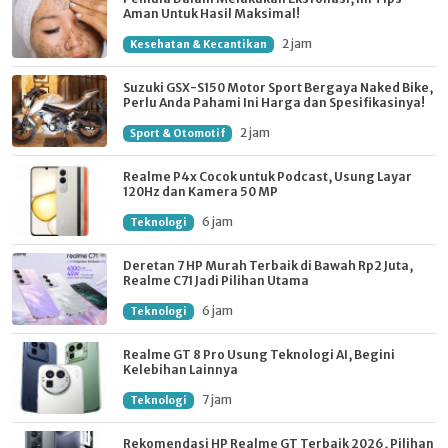
Aman Untuk Hasil Maksimal!
2 jam
Kesehatan & Kecantikan
Suzuki GSX-S150 Motor Sport Bergaya Naked Bike,
Perlu Anda Pahami Ini Harga dan Spesifikasinya!
2 jam
Sport & Otomotif
Realme P4x Cocok untuk Podcast, Usung Layar
120Hz dan Kamera 50 MP
6 jam
Teknologi
Deretan 7 HP Murah Terbaik di Bawah Rp2 Juta,
Realme C71 Jadi Pilihan Utama
6 jam
Teknologi
Realme GT 8 Pro Usung Teknologi AI, Begini
Kelebihan Lainnya
7 jam
Teknologi
Rekomendasi HP Realme GT Terbaik 2026, Pilihan