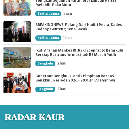
Temukan Sejumlah Parameter Limbah PT SBS
Melebihi Baku Mutu
7 jam
Berita Utama
BREAKING NEWS! Pulang Dari Hadiri Pesta, Kades
Padang Genteng Kena Bacok
1 hari
Berita Utama
Ikuti Arahan Menkes RI, RSKJ Soeprapto Bengkulu
Bersiap Bertransformasi Jadi RS Merah Putih
2 hari
Bengkulu
Gubernur Bengkulu Lantik Pimpinan Baznas
Bengkulu Periode 2026–2031, Ini Arahannya
2 hari
Bengkulu