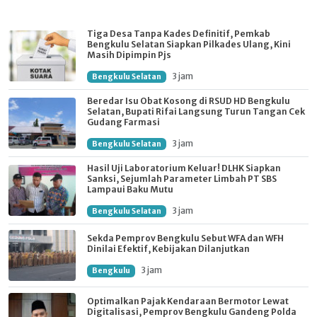
Tiga Desa Tanpa Kades Definitif, Pemkab
Bengkulu Selatan Siapkan Pilkades Ulang, Kini
Masih Dipimpin Pjs
3 jam
Bengkulu Selatan
Beredar Isu Obat Kosong di RSUD HD Bengkulu
Selatan, Bupati Rifai Langsung Turun Tangan Cek
Gudang Farmasi
3 jam
Bengkulu Selatan
Hasil Uji Laboratorium Keluar! DLHK Siapkan
Sanksi, Sejumlah Parameter Limbah PT SBS
Lampaui Baku Mutu
3 jam
Bengkulu Selatan
Sekda Pemprov Bengkulu Sebut WFA dan WFH
Dinilai Efektif, Kebijakan Dilanjutkan
3 jam
Bengkulu
Optimalkan Pajak Kendaraan Bermotor Lewat
Digitalisasi, Pemprov Bengkulu Gandeng Polda