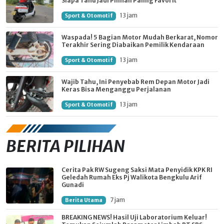
Siapa Tahu Jadi Pilihan Paling Favorit
13 jam
Sport & Otomotif
Waspada! 5 Bagian Motor Mudah Berkarat, Nomor
Terakhir Sering Diabaikan Pemilik Kendaraan
13 jam
Sport & Otomotif
Wajib Tahu, Ini Penyebab Rem Depan Motor Jadi
Keras Bisa Menganggu Perjalanan
13 jam
Sport & Otomotif
BERITA PILIHAN
Cerita Pak RW Sugeng Saksi Mata Penyidik KPK RI
Geledah Rumah Eks Pj Walikota Bengkulu Arif
Gunadi
7 jam
Berita Utama
BREAKING NEWS! Hasil Uji Laboratorium Keluar!