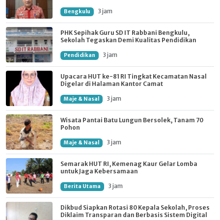
3 jam
Bengkulu
PHK Sepihak Guru SD IT Rabbani Bengkulu,
Sekolah Tegaskan Demi Kualitas Pendidikan
3 jam
Pendidikan
Upacara HUT ke-81 RI Tingkat Kecamatan Nasal
Digelar di Halaman Kantor Camat
3 jam
Maje & Nasal
Wisata Pantai Batu Lungun Bersolek, Tanam 70
Pohon
3 jam
Maje & Nasal
Semarak HUT RI, Kemenag Kaur Gelar Lomba
untuk Jaga Kebersamaan
3 jam
Berita Utama
Dikbud Siapkan Rotasi 80 Kepala Sekolah, Proses
Diklaim Transparan dan Berbasis Sistem Digital