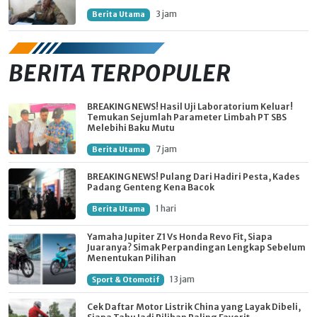
3 jam
Berita Utama
BERITA TERPOPULER
BREAKING NEWS! Hasil Uji Laboratorium Keluar!
Temukan Sejumlah Parameter Limbah PT SBS
Melebihi Baku Mutu
7 jam
Berita Utama
BREAKING NEWS! Pulang Dari Hadiri Pesta, Kades
Padang Genteng Kena Bacok
1 hari
Berita Utama
Yamaha Jupiter Z1 Vs Honda Revo Fit, Siapa
Juaranya? Simak Perpandingan Lengkap Sebelum
Menentukan Pilihan
13 jam
Sport & Otomotif
Cek Daftar Motor Listrik China yang Layak Dibeli,