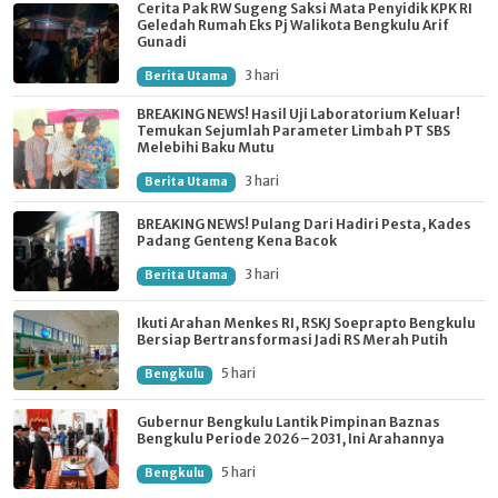
Cerita Pak RW Sugeng Saksi Mata Penyidik KPK RI
Geledah Rumah Eks Pj Walikota Bengkulu Arif
Gunadi
3 hari
Berita Utama
BREAKING NEWS! Hasil Uji Laboratorium Keluar!
Temukan Sejumlah Parameter Limbah PT SBS
Melebihi Baku Mutu
3 hari
Berita Utama
BREAKING NEWS! Pulang Dari Hadiri Pesta, Kades
Padang Genteng Kena Bacok
3 hari
Berita Utama
Ikuti Arahan Menkes RI, RSKJ Soeprapto Bengkulu
Bersiap Bertransformasi Jadi RS Merah Putih
5 hari
Bengkulu
Gubernur Bengkulu Lantik Pimpinan Baznas
Bengkulu Periode 2026–2031, Ini Arahannya
5 hari
Bengkulu