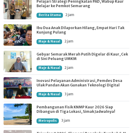
Pelajari Strategi Peningkatan PAD, Wabup Kaur
Belajar ke Pemkot Semarang
2 jam
Berita Utama
Ibu Dua Anak Dilaporkan Hilang, Empat Hari Tak
Kunjung Pulang
2 jam
Maje & Nasal
Gebyar Semarak Merah Putih Digelar di Kaur, Cek
di Sini Peluang UMKM
2 jam
Maje & Nasal
Inovasi Pelayanan Administrasi, Pemdes Desa
Ulak Pandan Akan Gunakan Teknologi Digital
3 jam
Maje & Nasal
Pembangunan Fisik KNMP Kaur 2026 Siap
Dibangun di Tiga Lokasi, Simak Jadwalnya!
3 jam
Metropolis