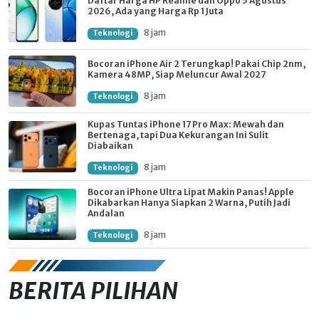
Daftar Harga HP Realme dan Oppo 5 Agustus
2026, Ada yang Harga Rp 1 Juta
8 jam
Teknologi
Bocoran iPhone Air 2 Terungkap! Pakai Chip 2nm,
Kamera 48MP, Siap Meluncur Awal 2027
8 jam
Teknologi
Kupas Tuntas iPhone 17 Pro Max: Mewah dan
Bertenaga, tapi Dua Kekurangan Ini Sulit
Diabaikan
8 jam
Teknologi
Bocoran iPhone Ultra Lipat Makin Panas! Apple
Dikabarkan Hanya Siapkan 2 Warna, Putih Jadi
Andalan
8 jam
Teknologi
BERITA PILIHAN