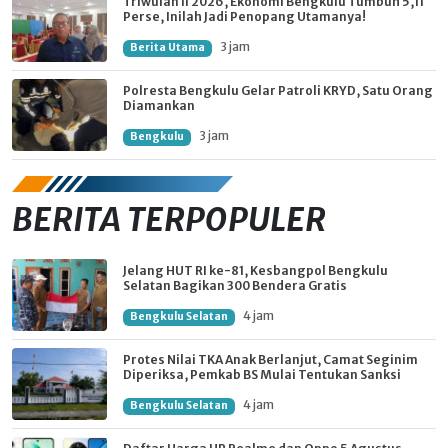
Triwulan II 2026, Ekonomi Bengkulu Tumbuh 5,11
Perse, Inilah Jadi Penopang Utamanya!
3 jam
Berita Utama
Polresta Bengkulu Gelar Patroli KRYD, Satu Orang
Diamankan
3 jam
Bengkulu
BERITA TERPOPULER
Jelang HUT RI ke-81, Kesbangpol Bengkulu
Selatan Bagikan 300 Bendera Gratis
4 jam
Bengkulu Selatan
Protes Nilai TKA Anak Berlanjut, Camat Seginim
Diperiksa, Pemkab BS Mulai Tentukan Sanksi
4 jam
Bengkulu Selatan