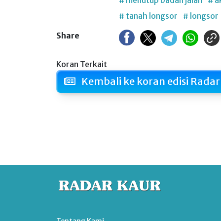
# menutup badan jalan
# a
# tanah longsor
# longsor
Share
Koran Terkait
Kembali ke koran edisi Radar