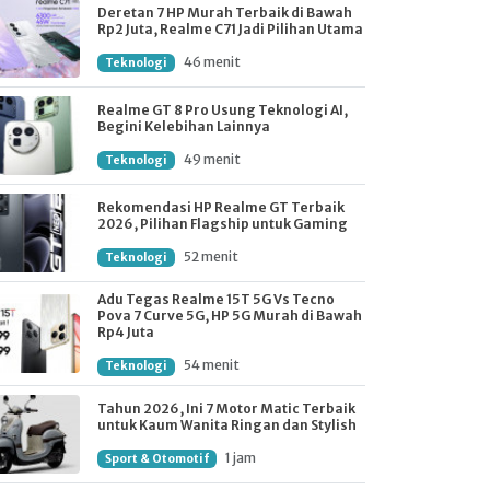
Deretan 7 HP Murah Terbaik di Bawah
Rp2 Juta, Realme C71 Jadi Pilihan Utama
46 menit
Teknologi
Realme GT 8 Pro Usung Teknologi AI,
Begini Kelebihan Lainnya
49 menit
Teknologi
Rekomendasi HP Realme GT Terbaik
2026, Pilihan Flagship untuk Gaming
52 menit
Teknologi
Adu Tegas Realme 15T 5G Vs Tecno
Pova 7 Curve 5G, HP 5G Murah di Bawah
Rp4 Juta
54 menit
Teknologi
Tahun 2026, Ini 7 Motor Matic Terbaik
untuk Kaum Wanita Ringan dan Stylish
1 jam
Sport & Otomotif