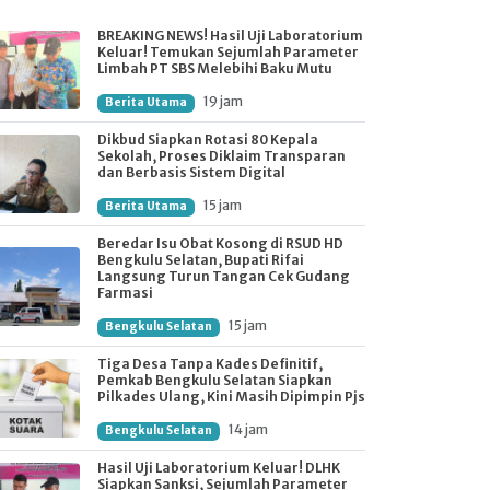
BREAKING NEWS! Hasil Uji Laboratorium
Keluar! Temukan Sejumlah Parameter
Limbah PT SBS Melebihi Baku Mutu
19 jam
Berita Utama
Dikbud Siapkan Rotasi 80 Kepala
Sekolah, Proses Diklaim Transparan
dan Berbasis Sistem Digital
15 jam
Berita Utama
Beredar Isu Obat Kosong di RSUD HD
Bengkulu Selatan, Bupati Rifai
Langsung Turun Tangan Cek Gudang
Farmasi
15 jam
Bengkulu Selatan
Tiga Desa Tanpa Kades Definitif,
Pemkab Bengkulu Selatan Siapkan
Pilkades Ulang, Kini Masih Dipimpin Pjs
14 jam
Bengkulu Selatan
Hasil Uji Laboratorium Keluar! DLHK
Siapkan Sanksi, Sejumlah Parameter