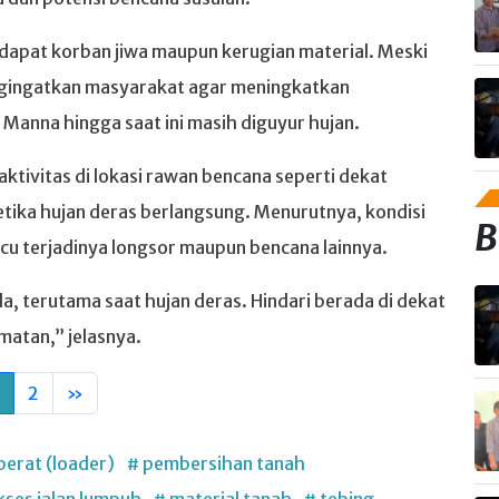
rdapat korban jiwa maupun kerugian material. Meski
ngingatkan masyarakat agar meningkatkan
anna hingga saat ini masih diguyur hujan.
tivitas di lokasi rawan bencana seperti dekat
etika hujan deras berlangsung. Menurutnya, kondisi
B
u terjadinya longsor maupun bencana lainnya.
 terutama saat hujan deras. Hindari berada di dekat
matan,” jelasnya.
2
»
 berat (loader)
# pembersihan tanah