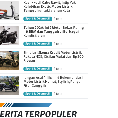
Kecil-kecil Cabe Rawit, Intip Yuk
Kelebihan Exotic Motor Listrik
Tangguh untuk Jalanan Kota
1 jam
Sport & Otomotif
Tahun 2026: Ini 7 Motor Bekas Paling
Irit BBM dan Tangguh di Berbagai
Kondisi Jalan
1 jam
Sport & Otomotif
Simulasi Skema Kredit Motor Listrik
Rakata NX8, Cicilan Mulai dari Rp800
Ribuan
1 jam
Sport & Otomotif
Jangan Asal Pilih: Ini 4 Rekomendasi
Motor Listrik Hemat, Stylish, Punya
Fitur Canggih
1 jam
Sport & Otomotif
ERITA TERPOPULER