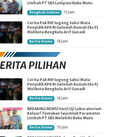
Limbah PT SBS Lampaui Baku Mutu
15 jam
Bengkulu Selatan
Cerita Pak RW Sugeng Saksi Mata
Penyidik KPK RI Geledah Rumah Eks Pj
Walikota Bengkulu Arif Gunadi
18 jam
Berita Utama
ERITA PILIHAN
Cerita Pak RW Sugeng Saksi Mata
Penyidik KPK RI Geledah Rumah Eks Pj
Walikota Bengkulu Arif Gunadi
18 jam
Berita Utama
BREAKING NEWS! Hasil Uji Laboratorium
Keluar! Temukan Sejumlah Parameter
Limbah PT SBS Melebihi Baku Mutu
19 jam
Berita Utama