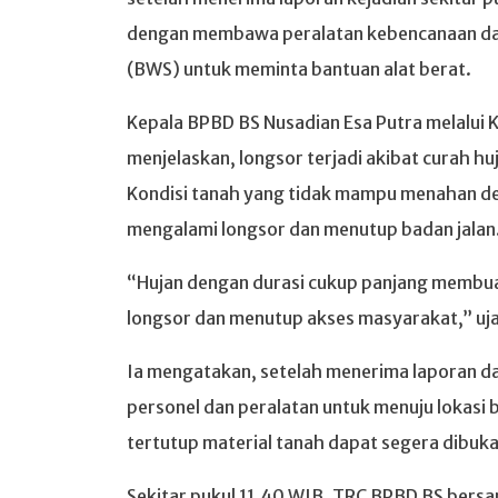
dengan membawa peralatan kebencanaan dan 
(BWS) untuk meminta bantuan alat berat.
Kepala BPBD BS Nusadian Esa Putra melalui K
menjelaskan, longsor terjadi akibat curah 
Kondisi tanah yang tidak mampu menahan debi
mengalami longsor dan menutup badan jalan
“Hujan dengan durasi cukup panjang membuat 
longsor dan menutup akses masyarakat,” uja
Ia mengatakan, setelah menerima laporan d
personel dan peralatan untuk menuju lokasi 
tertutup material tanah dapat segera dibuka
Sekitar pukul 11.40 WIB, TRC BPBD BS bersam