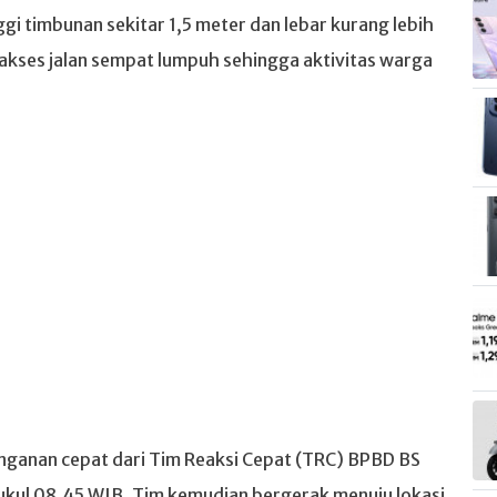
gi timbunan sekitar 1,5 meter dan lebar kurang lebih
akses jalan sempat lumpuh sehingga aktivitas warga
nganan cepat dari Tim Reaksi Cepat (TRC) BPBD BS
pukul 08.45 WIB. Tim kemudian bergerak menuju lokasi