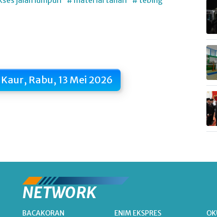
kses jalan lumpuh
# material tanah
# tebing
 Kaur, Rabu, 13 Mei 2026
NETWORK
BACAKORAN
ENIM EKSPRES
OK