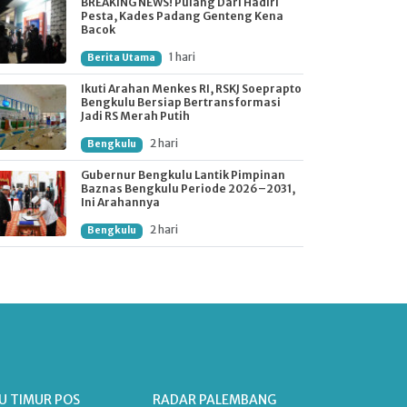
BREAKING NEWS! Pulang Dari Hadiri
Pesta, Kades Padang Genteng Kena
Bacok
1 hari
Berita Utama
Ikuti Arahan Menkes RI, RSKJ Soeprapto
Bengkulu Bersiap Bertransformasi
Jadi RS Merah Putih
2 hari
Bengkulu
Gubernur Bengkulu Lantik Pimpinan
Baznas Bengkulu Periode 2026–2031,
Ini Arahannya
2 hari
Bengkulu
U TIMUR POS
RADAR PALEMBANG