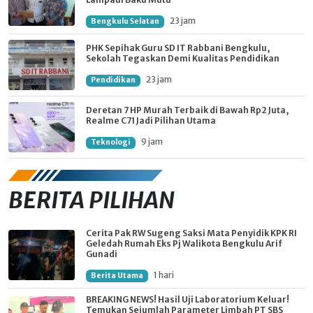
23 jam
Bengkulu Selatan
PHK Sepihak Guru SD IT Rabbani Bengkulu,
Sekolah Tegaskan Demi Kualitas Pendidikan
23 jam
Pendidikan
Deretan 7 HP Murah Terbaik di Bawah Rp2 Juta,
Realme C71 Jadi Pilihan Utama
9 jam
Teknologi
BERITA PILIHAN
Cerita Pak RW Sugeng Saksi Mata Penyidik KPK RI
Geledah Rumah Eks Pj Walikota Bengkulu Arif
Gunadi
1 hari
Berita Utama
BREAKING NEWS! Hasil Uji Laboratorium Keluar!
Temukan Sejumlah Parameter Limbah PT SBS