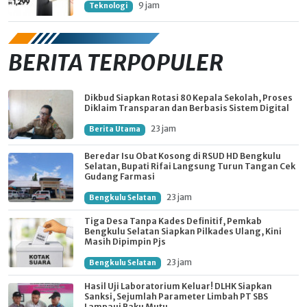
9 jam
Teknologi
BERITA TERPOPULER
Dikbud Siapkan Rotasi 80 Kepala Sekolah, Proses
Diklaim Transparan dan Berbasis Sistem Digital
23 jam
Berita Utama
Beredar Isu Obat Kosong di RSUD HD Bengkulu
Selatan, Bupati Rifai Langsung Turun Tangan Cek
Gudang Farmasi
23 jam
Bengkulu Selatan
Tiga Desa Tanpa Kades Definitif, Pemkab
Bengkulu Selatan Siapkan Pilkades Ulang, Kini
Masih Dipimpin Pjs
23 jam
Bengkulu Selatan
Hasil Uji Laboratorium Keluar! DLHK Siapkan
Sanksi, Sejumlah Parameter Limbah PT SBS
Lampaui Baku Mutu