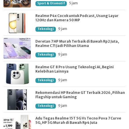
5 jam
Sport & Otomotif
Realme P4x Cocok untuk Podcast, Usung Layar
120Hz dan Kamera 50 MP
9 jam
Teknologi
Deretan 7 HP Murah Terbaik di Bawah Rp2 Juta,
Realme C71 Jadi Pilihan Utama
9 jam
Teknologi
Realme GT 8 Pro Usung Teknologi AI, Begini
Kelebihan Lainnya
9 jam
Teknologi
Rekomendasi HP Realme GT Terbaik 2026, Pilihan
Flagship untuk Gaming
9 jam
Teknologi
Adu Tegas Realme 15T 5G Vs Tecno Pova 7 Curve
5G, HP 5G Murah di Bawah Rp4 Juta