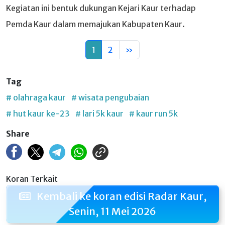
Kegiatan ini bentuk dukungan Kejari Kaur terhadap
Pemda Kaur dalam memajukan Kabupaten Kaur.
1
2
»
Tag
# olahraga kaur
# wisata pengubaian
# hut kaur ke-23
# lari 5k kaur
# kaur run 5k
Share
Koran Terkait
Kembali ke koran edisi Radar Kaur,
Senin, 11 Mei 2026