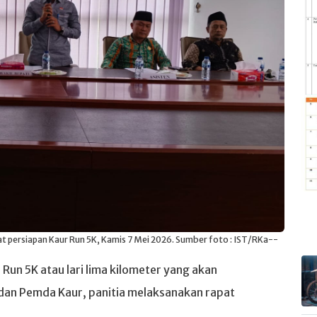
t persiapan Kaur Run 5K, Kamis 7 Mei 2026. Sumber foto : IST/RKa--
un 5K atau lari lima kilometer yang akan
 dan Pemda Kaur, panitia melaksanakan rapat