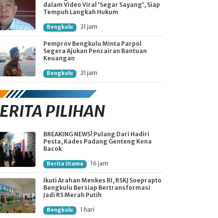
dalam Video Viral 'Segar Sayang', Siap
Tempuh Langkah Hukum
21 jam
Bengkulu
Pemprov Bengkulu Minta Parpol
Segera Ajukan Pencairan Bantuan
Keuangan
21 jam
Bengkulu
ERITA PILIHAN
BREAKING NEWS! Pulang Dari Hadiri
Pesta, Kades Padang Genteng Kena
Bacok
16 jam
Berita Utama
Ikuti Arahan Menkes RI, RSKJ Soeprapto
Bengkulu Bersiap Bertransformasi
Jadi RS Merah Putih
1 hari
Bengkulu