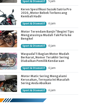
5 jam
Sport & Otomotif
Keren Spesifikasi Suzuki Satria Pro
2026, Motor Bebek Terkencang
Kembali Hadir
6 jam
Sport & Otomotif
Motor Terendam Banjir? Begini Tips
Mengatasinya Mudah Tak Perlu ke
Bengkel
6 jam
Sport & Otomotif
Waspada! 5 Bagian Motor Mudah
Berkarat, Nomor Terakhir Sering
Diabaikan Pemilik Kendaraan
6 jam
Sport & Otomotif
Motor Matic Sering Mengalami
Kerusakan, Ternyata Ini Masalah
Sering Anda Abaikan
6 jam
Sport & Otomotif