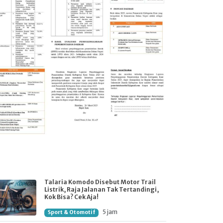
Talaria Komodo Disebut Motor Trail
Listrik, Raja Jalanan Tak Tertandingi,
Kok Bisa? Cek Aja!
5 jam
Sport & Otomotif