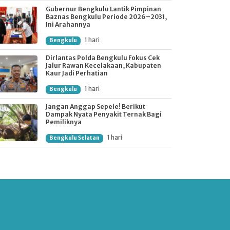
Gubernur Bengkulu Lantik Pimpinan
Baznas Bengkulu Periode 2026–2031,
Ini Arahannya
1 hari
Bengkulu
Dirlantas Polda Bengkulu Fokus Cek
Jalur Rawan Kecelakaan, Kabupaten
Kaur Jadi Perhatian
1 hari
Bengkulu
Jangan Anggap Sepele! Berikut
Dampak Nyata Penyakit Ternak Bagi
Pemiliknya
1 hari
Bengkulu Selatan