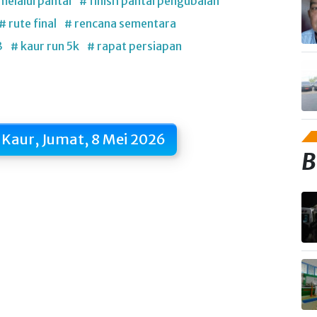
melalui pantai
# finish pantai pengubaian
# rute final
# rencana sementara
3
# kaur run 5k
# rapat persiapan
 Kaur, Jumat, 8 Mei 2026
B