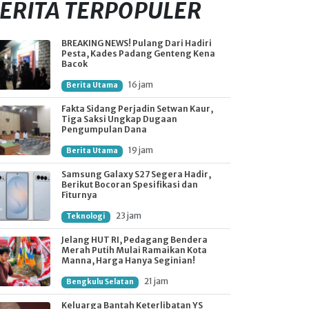
ERITA TERPOPULER
BREAKING NEWS! Pulang Dari Hadiri
Pesta, Kades Padang Genteng Kena
Bacok
16 jam
Berita Utama
Fakta Sidang Perjadin Setwan Kaur,
Tiga Saksi Ungkap Dugaan
Pengumpulan Dana
19 jam
Berita Utama
Samsung Galaxy S27 Segera Hadir,
Berikut Bocoran Spesifikasi dan
Fiturnya
23 jam
Teknologi
Jelang HUT RI, Pedagang Bendera
Merah Putih Mulai Ramaikan Kota
Manna, Harga Hanya Seginian!
21 jam
Bengkulu Selatan
Keluarga Bantah Keterlibatan YS