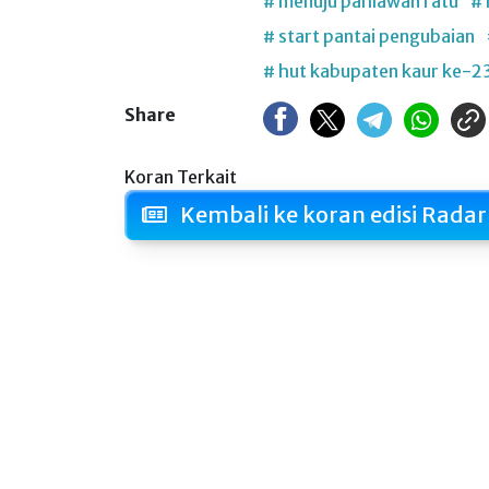
# menuju pahlawan ratu
# 
# start pantai pengubaian
# hut kabupaten kaur ke-2
Share
Koran Terkait
Kembali ke koran edisi Radar