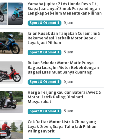
Yamaha Jupiter Z1 Vs Honda Revo Fit,
Siapa Juaranya? Simak Perpandingan
Lengkap Sebelum Menentukan Pilihan
5 jam
Sport & Otomotif
Jalan Rusak dan Tanjakan Curam: Ini 5
Rekomendasi Terbaik Motor Bebek
Layak Jadi Pilihan
5 jam
Sport & Otomotif
Bukan Sekedar Motor Matic Punya
Bagasi Luas, Ini Motor Bebek dengan
Bagasi Luas Muat Banyak Barang
5 jam
Sport & Otomotif
Harga Terjangkau dan Baterai Awet: 5
Motor Listrik Paling Diminati
Masyarakat
5 jam
Sport & Otomotif
Cek Daftar Motor Listrik China yang
Layak Dibeli, Siapa Tahu Jadi Pilihan
Paling Favorit