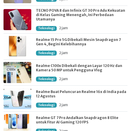
TECNO POVA 8 dan Infinix GT 30 Pro Adu Kekuatan
di Kelas Gaming Menengah, Ini Perbedaan
Utamanya
2 jam
Teknologi
Realme 15 Pro 5G Dibekali Mesin Snapdragon 7
Gen 4, Begini Kelebihannya
2 jam
Teknologi
Realme C100x Dibekali dengan Layar 120 Hz dan
Kamera 50 MP untuk Pengguna Vlog
2 jam
Teknologi
Realme Buat Peluncuran Realme 16x di India pada
12 Agustus
2 jam
Teknologi
Realme GT 7 Pro Andalkan Snapdragon 8 Elite
untuk Fitur AI Gaming 120 FPS
2 jam