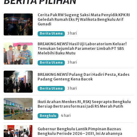
BERITA PILIHAN
Cerita Pak RW Sugeng Saksi Mata Penyidik KPK RI
Geledah Rumah Eks Pj Walikota Bengkulu Arif
Gunadi
3 hari
Berita Utama
BREAKING NEWS! Hasil Uji Laboratorium Keluar!
Temukan Sejumlah Parameter Limbah PT SBS
Melebihi Baku Mutu
3 hari
Berita Utama
BREAKING NEWS! Pulang Dari Hadiri Pesta, Kades
Padang Genteng Kena Bacok
3 hari
Berita Utama
Ikuti Arahan Menkes RI, RSKJ Soeprapto Bengkulu
Bersiap Bertransformasi Jadi RS Merah Putih
4 hari
Bengkulu
Gubernur Bengkulu Lantik Pimpinan Baznas
Bengkulu Periode 2026–2031, Ini Arahannya