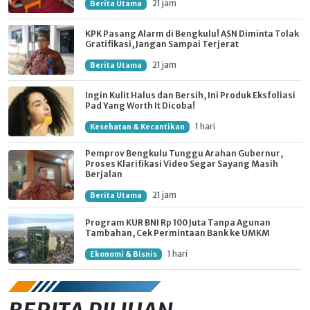
21 jam
Berita Utama
KPK Pasang Alarm di Bengkulu! ASN Diminta Tolak
Gratifikasi, Jangan Sampai Terjerat
21 jam
Berita Utama
Ingin Kulit Halus dan Bersih, Ini Produk Eksfoliasi
Pad Yang Worth It Dicoba!
1 hari
Kesehatan & Kecantikan
Pemprov Bengkulu Tunggu Arahan Gubernur,
Proses Klarifikasi Video Segar Sayang Masih
Berjalan
21 jam
Berita Utama
Program KUR BNI Rp 100 Juta Tanpa Agunan
Tambahan, Cek Permintaan Bank ke UMKM
1 hari
Ekonomi & Bisnis