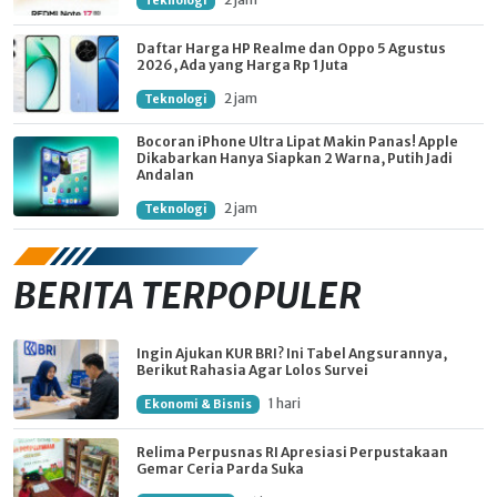
Teknologi
Daftar Harga HP Realme dan Oppo 5 Agustus
2026, Ada yang Harga Rp 1 Juta
2 jam
Teknologi
Bocoran iPhone Ultra Lipat Makin Panas! Apple
Dikabarkan Hanya Siapkan 2 Warna, Putih Jadi
Andalan
2 jam
Teknologi
BERITA TERPOPULER
Ingin Ajukan KUR BRI? Ini Tabel Angsurannya,
Berikut Rahasia Agar Lolos Survei
1 hari
Ekonomi & Bisnis
Relima Perpusnas RI Apresiasi Perpustakaan
Gemar Ceria Parda Suka